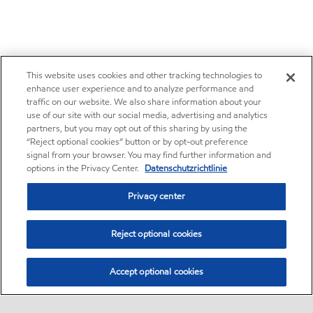
This website uses cookies and other tracking technologies to
enhance user experience and to analyze performance and
traffic on our website. We also share information about your
use of our site with our social media, advertising and analytics
partners, but you may opt out of this sharing by using the
“Reject optional cookies” button or by opt-out preference
signal from your browser. You may find further information and
options in the Privacy Center.
Datenschutzrichtlinie
Privacy center
Reject optional cookies
Accept optional cookies