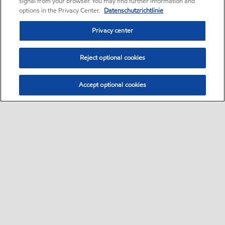
signal from your browser. You may find further information and
options in the Privacy Center.
Datenschutzrichtlinie
Privacy center
Reject optional cookies
Accept optional cookies
Kontaktinformationen:
Kontakt
Sitemap
Sicherheitsdatenblätter
•
•
•
ESSO Deutschland GmbH